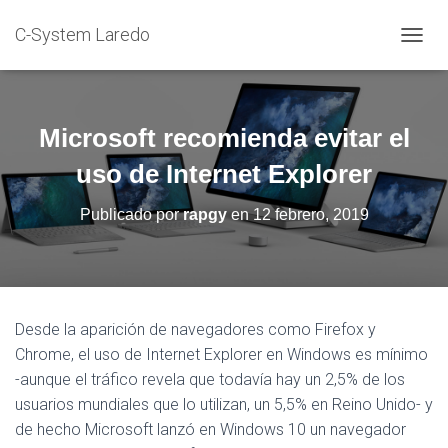
C-System Laredo
C
A
M
B
I
Microsoft recomienda evitar el
A
R
uso de Internet Explorer
M
O
Publicado por
rapgy
en
12 febrero, 2019
D
O
D
E
N
A
Desde la aparición de navegadores como Firefox y
V
Chrome, el uso de Internet Explorer en Windows es mínimo
E
G
-aunque el tráfico revela que todavía hay un 2,5% de los
A
usuarios mundiales que lo utilizan, un 5,5% en Reino Unido- y
C
de hecho Microsoft lanzó en Windows 10 un navegador
I