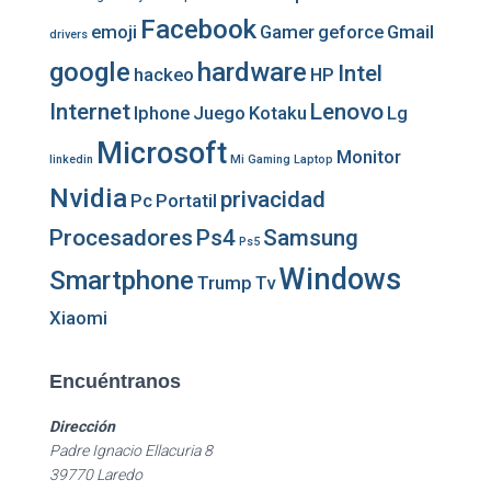
Facebook
emoji
Gamer
geforce
Gmail
drivers
google
hardware
Intel
hackeo
HP
Internet
Lenovo
Iphone
Juego
Kotaku
Lg
Microsoft
Monitor
linkedin
Mi Gaming Laptop
Nvidia
privacidad
Pc
Portatil
Procesadores
Ps4
Samsung
Ps5
Windows
Smartphone
Trump
Tv
Xiaomi
Encuéntranos
Dirección
Padre Ignacio Ellacuria 8
39770 Laredo