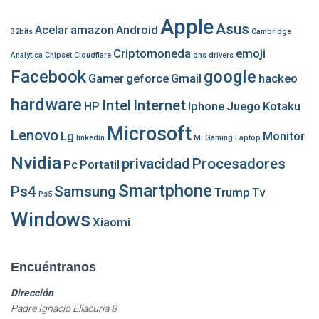
a
r
Apple
Asus
Acelar
amazon
Android
:
32bits
Cambridge
Criptomoneda
emoji
Analytica
Chipset
Cloudflare
dns
drivers
Facebook
google
Gamer
geforce
Gmail
hackeo
hardware
Intel
Internet
HP
Iphone
Juego
Kotaku
Microsoft
Lenovo
Lg
Monitor
linkedin
Mi Gaming Laptop
Nvidia
privacidad
Procesadores
Pc
Portatil
Smartphone
Ps4
Samsung
Trump
Tv
Ps5
Windows
Xiaomi
Encuéntranos
Dirección
Padre Ignacio Ellacuria 8