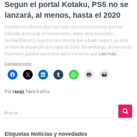
Segun el portal Kotaku, PS5 no se
lanzará, al menos, hasta el 2020
Durante los últimos días han sido varios los rumores que han
hablado acerca de un lanzamiento, antes de lo esperado,
de PlayStation 5, la próxima consola que, a buen seguro, ya está
en fase de desarrollo por parte de Sony. Sin embargo, al menos de
momento, parece que todos estos rumores que
Leer más…
Comparte esto:
Por
rapgy
, hace
8 años
B
Buscar …
u
s
c
Etiquetas Noticias y novedades