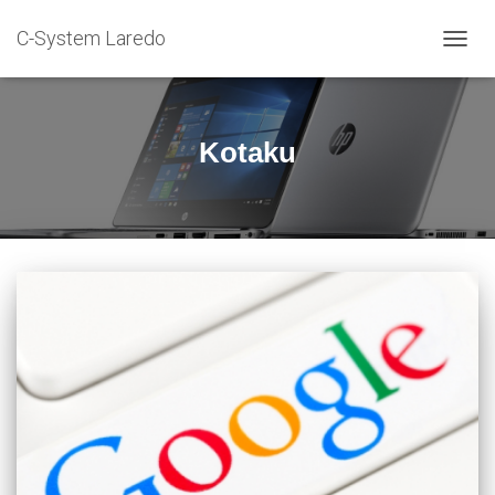
C-System Laredo
CAMB
MODO
DE
NAVEG
Kotaku