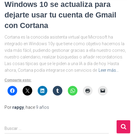
Windows 10 se actualiza para
dejarte usar tu cuenta de Gmail
con Cortana
Cortana es la conocida asistenta virtual que Microsoft ha
integrado en Windows 10y que tiene como objetivo hacernos la
vida más fácil, pudiendo gestionar gracias a ella nuestro correo,
nuestro calendario, realizar búsquedas o añadir recordatorios.
Las cosas típicas que se le piden a una IA a día de hoy. Hasta
ahora, Cortana podía integrarse con servicios de
Leer más…
Comparte esto:
Por
rapgy
, hace
9 años
B
Buscar …
u