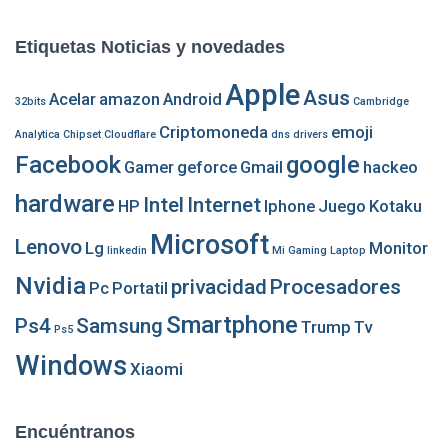
s
c
Etiquetas Noticias y novedades
a
r
Apple
Asus
Acelar
amazon
Android
:
32bits
Cambridge
Criptomoneda
emoji
Analytica
Chipset
Cloudflare
dns
drivers
Facebook
google
Gamer
geforce
Gmail
hackeo
hardware
Intel
Internet
HP
Iphone
Juego
Kotaku
Microsoft
Lenovo
Lg
Monitor
linkedin
Mi Gaming Laptop
Nvidia
privacidad
Procesadores
Pc
Portatil
Smartphone
Ps4
Samsung
Trump
Tv
Ps5
Windows
Xiaomi
Encuéntranos