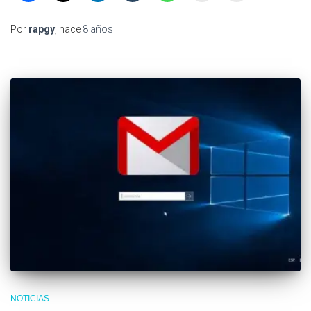
Por
rapgy
, hace
8 años
NOTICIAS