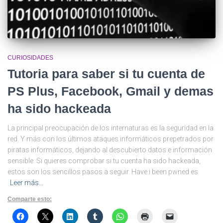
CURIOSIDADES
Tutoria para saber si tu cuenta de
PS Plus, Facebook, Gmail y demas
ha sido hackeada
La principal preocupación de los internaturas es la seguridad en la
red. Y más con los últimos ataques informáticos prepetrados por
piratas informáticos, dejando al descubierto datos e información
sensible. Si quieres comprobar si tu cuenta ha sido hackeada,
estos son los sencillos pasos a seguir. Have i been pwned es
Leer más…
Comparte esto: