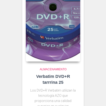
ALMACENAMIENTO
Verbatim DVD+R
tarrrina 25
Los DVD+R Verbatim utilizan la
tecnología AZO que
proporciona una calidad