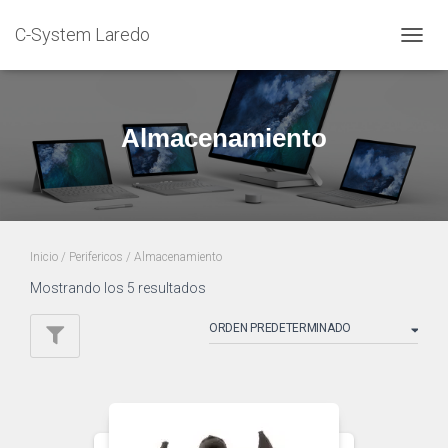
C-System Laredo
CAMB
MODO
DE
NAVEG
Almacenamiento
Inicio
/
Perifericos
/ Almacenamiento
Mostrando los 5 resultados