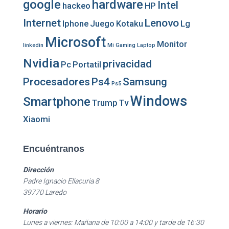
google
hardware
Intel
hackeo
HP
Internet
Lenovo
Iphone
Juego
Kotaku
Lg
Microsoft
Monitor
linkedin
Mi Gaming Laptop
Nvidia
privacidad
Pc
Portatil
Procesadores
Ps4
Samsung
Ps5
Windows
Smartphone
Trump
Tv
Xiaomi
Encuéntranos
Dirección
Padre Ignacio Ellacuria 8
39770 Laredo
Horario
Lunes a viernes: Mañana de 10:00 a 14:00 y tarde de 16:30