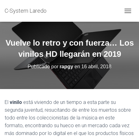
C-System Laredo
C
A
M
B
I
Vuelve lo retro y con fuerza… Los
A
R
vinilos HD llegarán en 2019
M
O
Publicado por
rapgy
en
16 abril, 2018
D
O
D
E
N
A
El
vinilo
está viviendo de un tiempo a esta parte su
V
segunda juventud, resucitando de entre los muertos sobre
E
G
todo entre los coleccionistas de la música en este
A
formato, encontrando su hueco en un mercado cada vez
C
más dominado por lo digital en el que los productos físicos
I