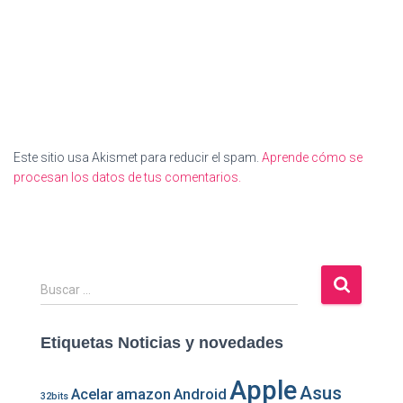
Este sitio usa Akismet para reducir el spam.
Aprende cómo se
procesan los datos de tus comentarios.
B
Buscar …
u
s
Etiquetas Noticias y novedades
c
a
r
Apple
Asus
Acelar
amazon
Android
32bits
: