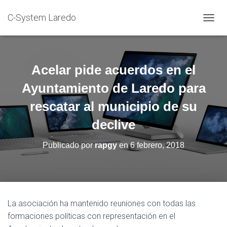
C-System Laredo
C
A
M
B
I
Acelar pide acuerdos en el
A
R
Ayuntamiento de Laredo para
M
rescatar al municipio de su
O
D
declive
O
D
E
Publicado por
rapgy
en
6 febrero, 2018
N
A
V
E
G
A
La asociación ha mantenido reuniones con todas las
C
formaciones políticas con representación en el
I