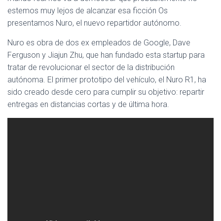
Ó
estemos muy lejos de alcanzar esa ficción Os
N
presentamos Nuro, el nuevo repartidor autónomo.
Nuro es obra de dos ex empleados de Google, Dave
Ferguson y Jiajun Zhu, que han fundado esta startup para
tratar de revolucionar el sector de la distribución
autónoma. El primer prototipo del vehículo, el Nuro R1, ha
sido creado desde cero para cumplir su objetivo: repartir
entregas en distancias cortas y de última hora.