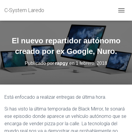
C-System Laredo
C
A
M
B
I
El nuevo repartidor autónomo
A
R
creado por ex Google, Nuro.
M
O
Publicado por
rapgy
en
1 febrero, 2018
D
O
D
E
N
A
Está enfocado a realizar entregas de última hora.
V
E
Si has visto la última temporada de Black Mirror, te sonará
G
ese episodio donde aparece un vehículo autónomo que se
A
C
encarga de vender pizza por la calle. La tecnología del
I
mundo real nos va a demostrar que probablemente no