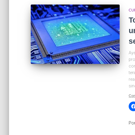
CU
T
u
s
Aye
pro
con
ten
rea
sin
Com
Po