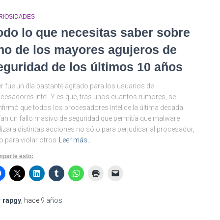
RIOSIDADES
odo lo que necesitas saber sobre
no de los mayores agujeros de
eguridad de los últimos 10 años
r fue un día bastante agitado para los usuarios de
cesadores Intel. Y es que, tras unos cuantos rumores, se
firmó que todos los procesadores Intel de la última década
ían un fallo masivo de seguridad que permitía que malware
lizara distintas acciones no sólo para perjudicar al procesador,
o para violar otros
Leer más…
parte esto:
r
rapgy
, hace
9 años