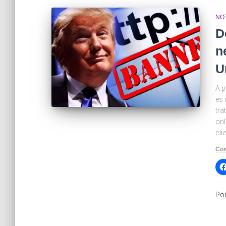
NOT
D
n
U
A p
es 
tra
onl
cli
Com
Po