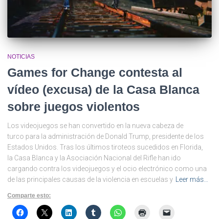
NOTICIAS
Games for Change contesta al
vídeo (excusa) de la Casa Blanca
sobre juegos violentos
Los videojuegos se han convertido en la nueva cabeza de
turco para la administración de Donald Trump, presidente de los
Estados Unidos. Tras los últimos tiroteos sucedidos en Florida,
la Casa Blanca y la Asociación Nacional del Rifle han ido
cargando contra los videojuegos y el ocio electrónico como una
de las principales causas de la violencia en escuelas y
Leer más…
Comparte esto: