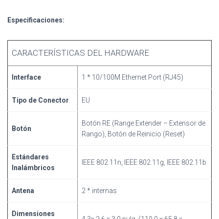
Especificaciones:
CARACTERÍSTICAS DEL HARDWARE
Interface
1 * 10/100M Ethernet Port (RJ45)
Tipo de Conector
EU
Botón RE (Range Extender – Extensor de
Botón
Rango), Botón de Reinicio (Reset)
Estándares
IEEE 802.11n, IEEE 802.11g, IEEE 802.11b
Inalámbricos
Antena
2 * internas
Dimensiones
4.3x 2.6 x 3.0 pulg. (110.0 x 65.8 x