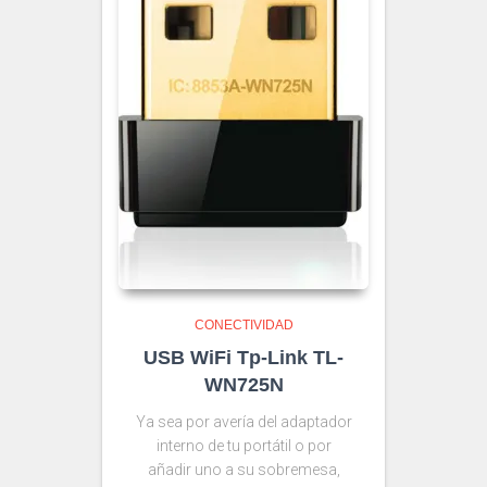
CONECTIVIDAD
USB WiFi Tp-Link TL-
WN725N
Ya sea por avería del adaptador
interno de tu portátil o por
añadir uno a su sobremesa,