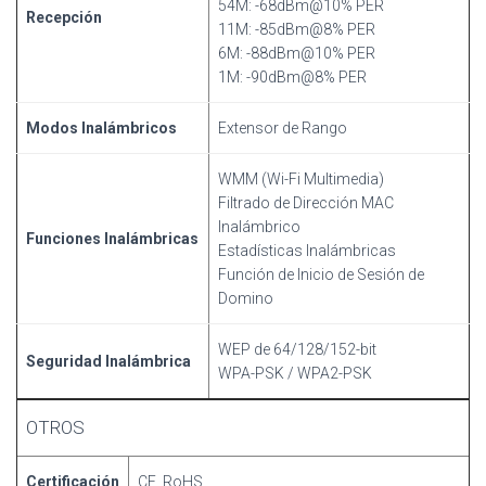
54M: -68dBm@10% PER
Recepción
11M: -85dBm@8% PER
6M: -88dBm@10% PER
1M: -90dBm@8% PER
Modos Inalámbricos
Extensor de Rango
WMM (Wi-Fi Multimedia)
Filtrado de Dirección MAC
Inalámbrico
Funciones Inalámbricas
Estadísticas Inalámbricas
Función de Inicio de Sesión de
Domino
WEP de 64/128/152-bit
Seguridad Inalámbrica
WPA-PSK / WPA2-PSK
OTROS
Certificación
CE, RoHS