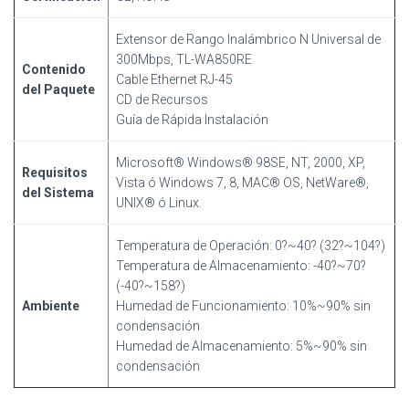
Extensor de Rango Inalámbrico N Universal de
300Mbps, TL-WA850RE
Contenido
Cable Ethernet RJ-45
del Paquete
CD de Recursos
Guía de Rápida Instalación
Microsoft® Windows® 98SE, NT, 2000, XP,
Requisitos
Vista ó Windows 7, 8, MAC® OS, NetWare®,
del Sistema
UNIX® ó Linux.
Temperatura de Operación: 0?~40? (32?~104?)
Temperatura de Almacenamiento: -40?~70?
(-40?~158?)
Ambiente
Humedad de Funcionamiento: 10%~90% sin
condensación
Humedad de Almacenamiento: 5%~90% sin
condensación