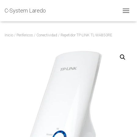
C-System Laredo
C
A
M
B
Inicio
/
Perifericos
/
Conectividad
/ Repetidor TP-LINK TL-WA850RE
I
A
R
M
O
D
O
D
E
N
A
V
E
G
A
C
I