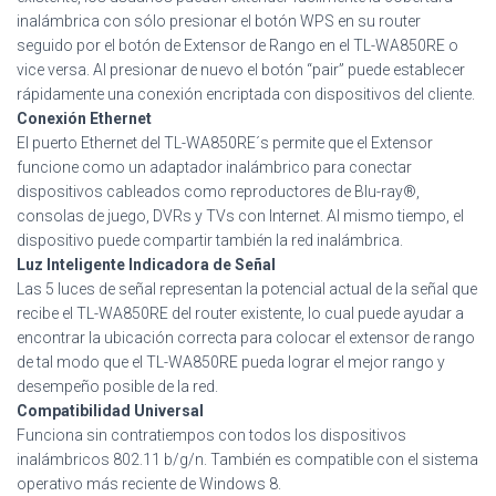
inalámbrica con sólo presionar el botón WPS en su router
seguido por el botón de Extensor de Rango en el TL-WA850RE o
vice versa. Al presionar de nuevo el botón “pair” puede establecer
rápidamente una conexión encriptada con dispositivos del cliente.
Conexión Ethernet
El puerto Ethernet del TL-WA850RE´s permite que el Extensor
funcione como un adaptador inalámbrico para conectar
dispositivos cableados como reproductores de Blu-ray®,
consolas de juego, DVRs y TVs con Internet. Al mismo tiempo, el
dispositivo puede compartir también la red inalámbrica.
Luz Inteligente Indicadora de Señal
Las 5 luces de señal representan la potencial actual de la señal que
recibe el TL-WA850RE del router existente, lo cual puede ayudar a
encontrar la ubicación correcta para colocar el extensor de rango
de tal modo que el TL-WA850RE pueda lograr el mejor rango y
desempeño posible de la red.
Compatibilidad Universal
Funciona sin contratiempos con todos los dispositivos
inalámbricos 802.11 b/g/n. También es compatible con el sistema
operativo más reciente de Windows 8.