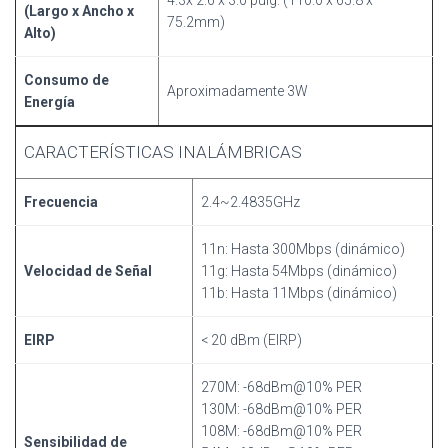
(Largo x Ancho x
75.2mm)
Alto)
Consumo de
Aproximadamente 3W
Energía
CARACTERÍSTICAS INALÁMBRICAS
Frecuencia
2.4~2.4835GHz
11n: Hasta 300Mbps (dinámico)
Velocidad de Señal
11g: Hasta 54Mbps (dinámico)
11b: Hasta 11Mbps (dinámico)
EIRP
< 20 dBm (EIRP)
270M: -68dBm@10% PER
130M: -68dBm@10% PER
108M: -68dBm@10% PER
Sensibilidad de