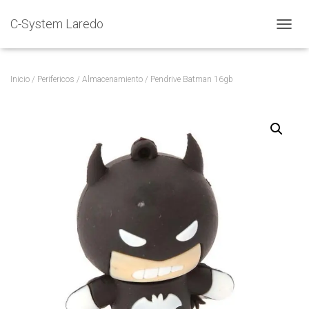
C-System Laredo
C
A
M
B
Inicio
/
Perifericos
/
Almacenamiento
/ Pendrive Batman 16gb
I
A
R
M
O
D
O
D
E
N
A
V
E
G
A
C
I